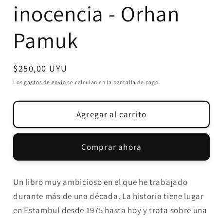
inocencia - Orhan
ventana
modal
Pamuk
Precio
$250,00 UYU
habitual
Los
gastos de envío
se calculan en la pantalla de pago.
Agregar al carrito
Comprar ahora
Un libro muy ambicioso en el que he trabajado
durante más de una década. La historia tiene lugar
en Estambul desde 1975 hasta hoy y trata sobre una