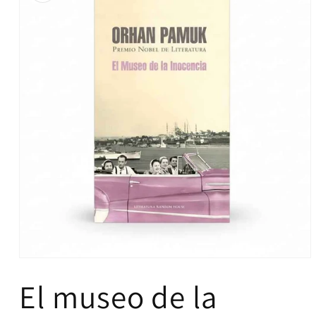
del producto
Abrir
elemento
El museo de la
multimedia
1
en
una